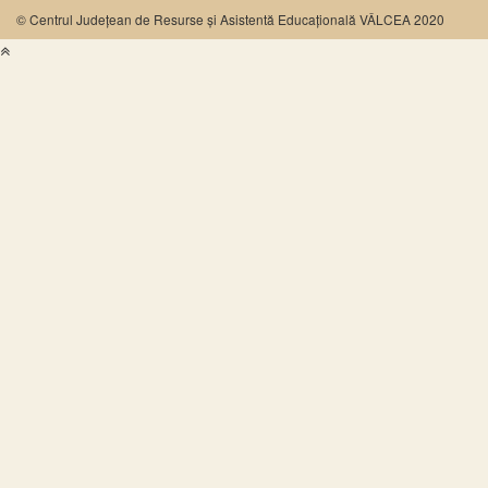
© Centrul Județean de Resurse și Asistentă Educațională VÂLCEA 2020