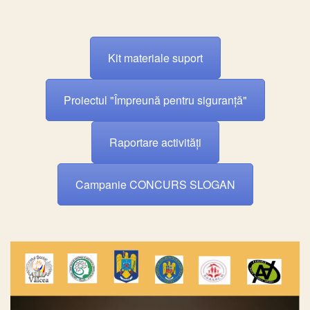
Kit materiale suport
Proiectul "Împreună pentru siguranță"
Raportare activități
Campanie CONCURS SLOGAN