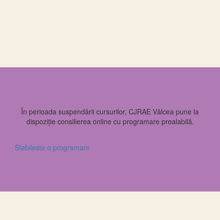
În perioada suspendării cursurilor, CJRAE Vâlcea pune la
dispoziție consilierea online cu programare prealabilă.
Stabileste o programare