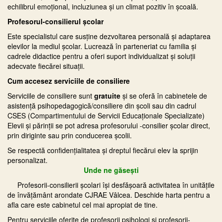
echilibrul emoțional, incluziunea și un climat pozitiv în școală.
Profesorul-consilierul școlar
Este specialistul care susține dezvoltarea personală și adaptarea
elevilor la mediul școlar. Lucrează în parteneriat cu familia și
cadrele didactice pentru a oferi suport individualizat și soluții
adecvate fiecărei situații.
Cum accesez serviciile de consiliere
Serviciile de consiliere sunt
gratuite
și se oferă în cabinetele de
asistență psihopedagogică/consiliere din școli sau din cadrul
CSES (Compartimentului de Servicii Educaționale Specializate)
Elevii și părinții se pot adresa profesorului -consilier școlar direct,
prin diriginte sau prin conducerea școlii.
Se respectă confidențialitatea și dreptul fiecărui elev la sprijin
personalizat.
Unde ne găsești
Profesorii-consilierii școlari își desfășoară activitatea în unitățile
de învățământ arondate CJRAE Vâlcea. Deschide harta pentru a
afla care este cabinetul cel mai apropiat de tine.
Pentru serviciile oferite de profesorii psihologi și profesorii-