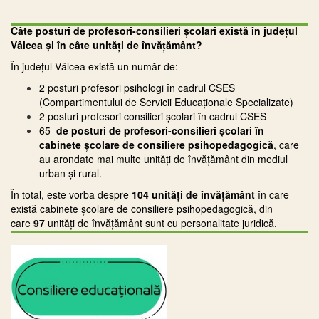
Câte posturi de profesori-consilieri școlari există în județul
Vâlcea și în câte unități de învățământ?
În judeţul Vâlcea există un număr de:
2 posturi profesori psihologi în cadrul CSES
(Compartimentului de Servicii Educaționale Specializate)
2 posturi profesori consilieri școlari în cadrul CSES
65
de posturi de profesori-consilieri școlari
în
cabinete școlare de consiliere psihopedagogică
, care
au arondate mai multe unităţi de învăţământ din mediul
urban şi rural.
În total, este vorba despre
104
unități de învățământ
în care
există cabinete școlare de consiliere psihopedagogică, din
care
97
unități de învățământ sunt cu personalitate juridică.