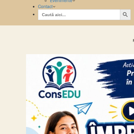
Evenimente
Contact
Search Button
Search
for: