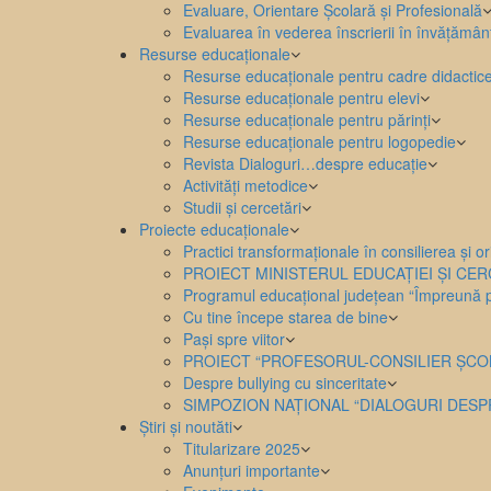
Evaluare, Orientare Școlară și Profesională
Evaluarea în vederea înscrierii în învățămân
Resurse educaționale
Resurse educaționale pentru cadre didactic
Resurse educaționale pentru elevi
Resurse educaționale pentru părinți
Resurse educaționale pentru logopedie
Revista Dialoguri…despre educație
Activități metodice
Studii și cercetări
Proiecte educaționale
Practici transformaționale în consilierea și 
PROIECT MINISTERUL EDUCAȚIEI ȘI CERCET
Programul educațional județean “Împreună p
Cu tine începe starea de bine
Pași spre viitor
PROIECT “PROFESORUL-CONSILIER ȘCOL
Despre bullying cu sinceritate
SIMPOZION NAȚIONAL “DIALOGURI DESP
Știri și noutăti
Titularizare 2025
Anunțuri importante