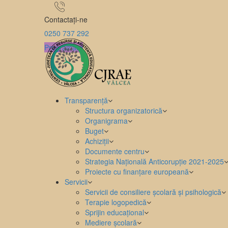
Contactați-ne
0250 737 292
Programare
Transparență
Structura organizatorică
Organigrama
Buget
Achiziții
Documente centru
Strategia Națională Anticorupție 2021-2025
Proiecte cu finanțare europeană
Servicii
Servicii de consiliere școlară și psihologică
Terapie logopedică
Sprijin educațional
Mediere școlară