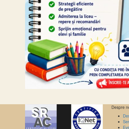
Despre n
Des
Ser
Ev