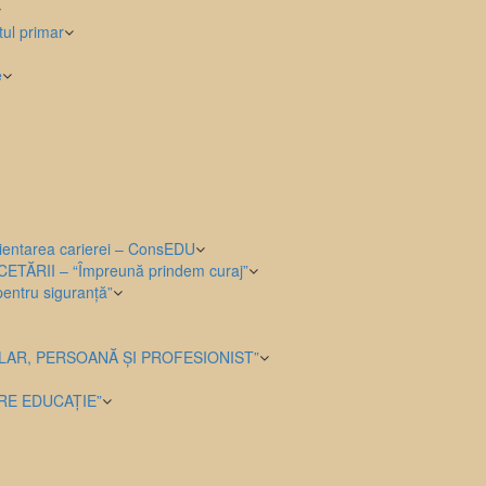
tul primar
e
orientarea carierei – ConsEDU
ĂRII – “Împreună prindem curaj”
entru siguranță”
AR, PERSOANĂ ȘI PROFESIONIST”
RE EDUCAȚIE”